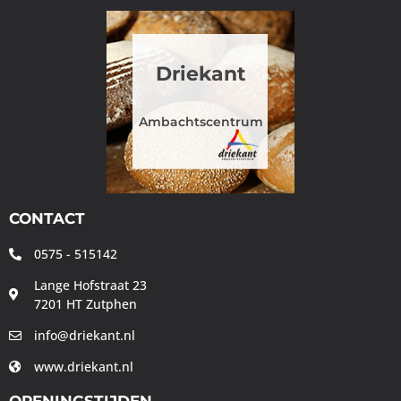
Driekant
Ambachtscentrum
CONTACT
0575 - 515142
Lange Hofstraat 23
7201 HT Zutphen
info@driekant.nl
www.driekant.nl